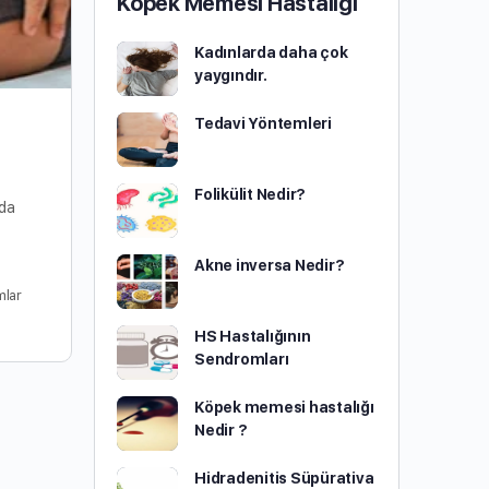
Köpek Memesi Hastalığı
Kadınlarda daha çok
yaygındır.
Tedavi Yöntemleri
Folikülit Nedir?
 da
Akne inversa Nedir?
mlar
HS Hastalığının
Sendromları
Köpek memesi hastalığı
Nedir ?
Hidradenitis Süpürativa