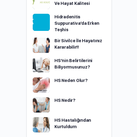
Ve Hayat Kalitesi
Hidradenitis
Suppurativa’da Erken
Teşhis
Bir Sivilce İle Hayatınız
Kararabilir!!
HS’nin Belirtilerini
Biliyormusunuz?
HS Neden Olur?
HS Nedir?
HS Hastalığından
Kurtuldum