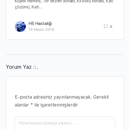
Köpek memesi, Ter bezleri iltihabı, Kıl kökü iltihabı, Kati
çözümü, Kati…
HS Hastalığı
0
10 Mayıs 2019
Yorum Yaz ::.
E-posta adresiniz yayınlanmayacak.
Gerekli
alanlar
*
ile işaretlenmişlerdir