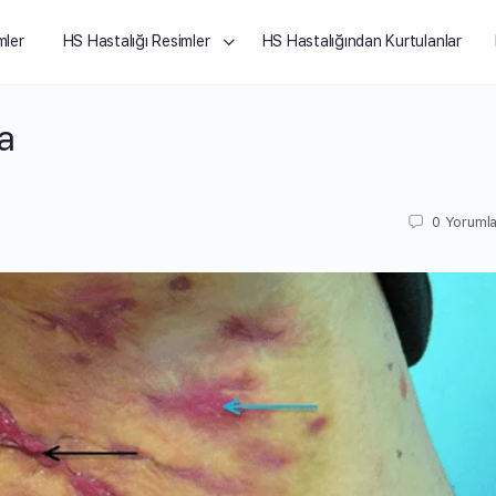
mler
HS Hastalığı Resimler
HS Hastalığından Kurtulanlar
a
0
Yorumla