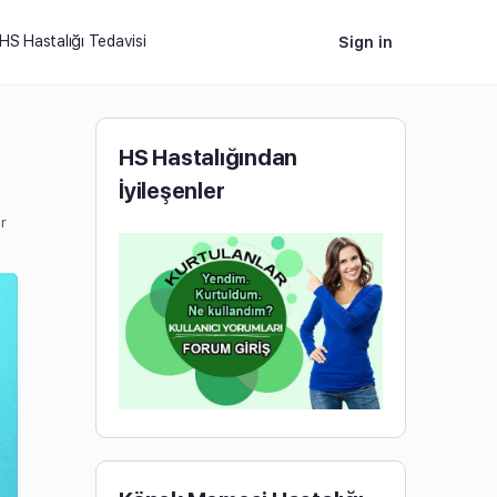
HS Hastalığı Tedavisi
Sign in
HS Hastalığından
İyileşenler
r