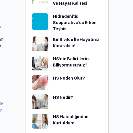
Ve Hayat Kalitesi
Hidradenitis
Suppurativa’da Erken
a
Teşhis
an
Bir Sivilce İle Hayatınız
e
Kararabilir!!
HS’nin Belirtilerini
Biliyormusunuz?
HS Neden Olur?
HS Nedir?
ir
rı
HS Hastalığından
Kurtuldum