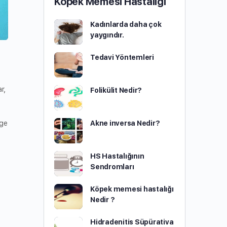
Köpek Memesi Hastalığı
Kadınlarda daha çok
yaygındır.
Tedavi Yöntemleri
r,
Folikülit Nedir?
Akne inversa Nedir?
lge
HS Hastalığının
Sendromları
Köpek memesi hastalığı
Nedir ?
Hidradenitis Süpürativa