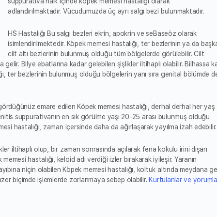
suppurativa halk içinde köpek memesi hastalığı olarak
adlandırılmaktadır. Vücudumuzda üç ayrı salgı bezi bulunmaktadır.
HS Hastalığı Bu salgı bezleri ekrin, apokrin ve seBaseöz olarak
isimlendirilmektedir. Köpek memesi hastalığı, ter bezlerinin ya da başk
cilt altı bezlerinin bulunmuş olduğu tüm bölgelerde görülebilir. Cilt
lir. Bilye ebatlarına kadar gelebilen şişlikler iltihaplı olabilir. Bilhassa k
ı, ter bezlerinin bulunmuş olduğu bölgelerin yanı sıra genital bölümde d
 gördüğünüz emare edilen Köpek memesi hastalığı, derhal derhal her yaş
denitis suppurativanın en sık görülme yaşı 20-25 arası bulunmuş olduğu
memesi hastalığı, zaman içersinde daha da ağırlaşarak yayılma izah edebilir.
er iltihaplı olup, bir zaman sonrasında açılarak fena kokulu irini dışarı
memesi hastalığı, keloid adı verdiği izler bırakarak iyileşir. Yaranın
bına niçin olabilen Köpek memesi hastalığı, koltuk altında meydana gel
enzer biçimde işlemlerde zorlanmaya sebep olabilir.
Kurtulanlar ve yorumla