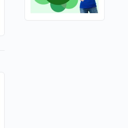
HS Hastalığı
0
12 Haziran 2019