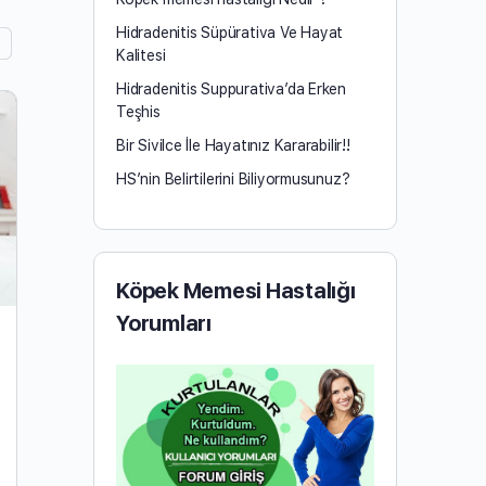
Hidradenitis Süpürativa Ve Hayat
Kalitesi
Hidradenitis Suppurativa’da Erken
Teşhis
Bir Sivilce İle Hayatınız Kararabilir!!
HS’nin Belirtilerini Biliyormusunuz?
Köpek Memesi Hastalığı
Yorumları
HS Hastalığı ve Kıl dönmesi
HS Hastalığı ve Kıl dönmesinin farkları HS Hastalığı
ve Kıl dönmesi Köpek memesi hastalığı ve kıl
dönmesi arasındaki fark nedir? Hidradenitis
suppurativa hastalığı ve kıl…