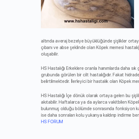
altında averaj bezelye büyüklüğünde şişlikler ortaya ge
çıbanı ve abse şeklinde olan Köpek memesi hastalığ
oluşabilir.
HS Hastalığı Erkeklere oranla hanımlarda daha sık
grubunda görülen bir cilt hastalığıdır. Fakat hidra
belirtilmektedir. İlerleyici bir hastalık olan Köpek 
HS Hastalığı İçe dönük olarak ortaya gelen bu şişlikl
akıtabilir. Haftalarca ya da aylarca vakitbilen Köpek 
bulunmuş olduğu bölümde sonrasında fonksiyon kayı
ise daha sonraları kolu yukarıya kaldırıp indirme b
HS FORUM