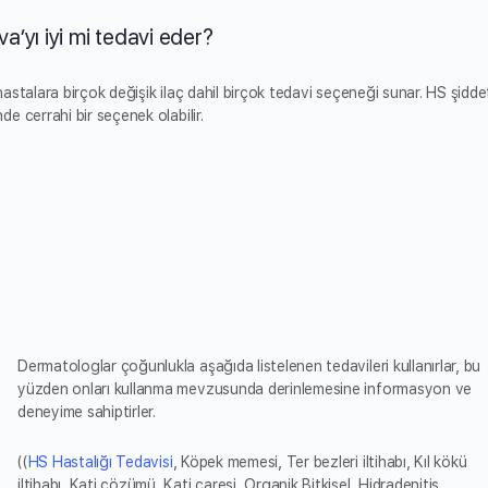
a’yı iyi mi tedavi eder?
stalara birçok değişik ilaç dahil birçok tedavi seçeneği sunar. HS şiddet
e cerrahi bir seçenek olabilir.
Dermatologlar çoğunlukla aşağıda listelenen tedavileri kullanırlar, bu
yüzden onları kullanma mevzusunda derinlemesine informasyon ve
deneyime sahiptirler.
((
HS Hastalığı Tedavisi
, Köpek memesi, Ter bezleri iltihabı, Kıl kökü
iltihabı, Kati çözümü, Kati çaresi, Organik Bitkisel, Hidradenitis