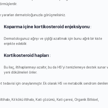
örmüşlerdir.
 ve yararları dermatoloğunuzla görüşmelisiniz.
Koparma içine kortikosteroid enjeksiyonu
:
Dermatologunuz ağrıyı ve şişliği azaltmak için bunu ağrılı bir kiste
enjekte edebilir.
Kortikosteroid hapları
:
Bu ilaç, iltihaplanmayı azaltır, bu da HS’yi temizlemeye destek sunar 
yeni dökülmeleri önler.
et tedavisi için onaylanmıştır. Ek olarak HS ve metabolik sendrom denile
tihabı, Kıl kökü iltihabı, Kati çözümü, Kati çaresi, Organik Bitkisel,