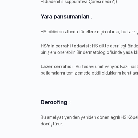
Hidradenitis suppurativa Çaresi nedir?))
Yara pansumanları
:
HS cildinizin altında tünellere niçin olursa, bu tarz 
HS’nin cerrahi tedavisi
: HS ciltte derinleştiğind
bir işlem önerebilir. Bir dermatolog ofisinde yada kli
Lazer cerrahisi
: Bu tedavi ümit veriyor. Bazı has
patlamalarını temizlemede etkili olduklarını kanıtlad
Deroofing
:
Bu ameliyat yeniden yeniden dönen ağrılı HS Köpek me
dönüştürür.