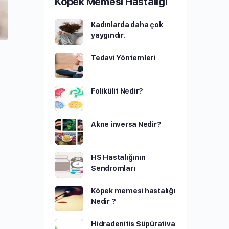
Köpek Memesi Hastalığı
Kadınlarda daha çok
yaygındır.
Tedavi Yöntemleri
Folikülit Nedir?
Akne inversa Nedir?
HS Hastalığının
Sendromları
Köpek memesi hastalığı
Nedir ?
Hidradenitis Süpürativa