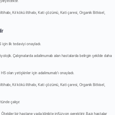
yleyecektir.
tihabı, Kıl kökü iltihabı, Kati çözümü, Kati çaresi, Organik Bitkisel,
ir
için ilk tedaviyi onayladı.
iyolojik. Çalışmalarda adalimumab alan hastalarda belirgin şekilde daha
) HS olan yetişkinler için adalimumab’ı onayladı.
tihabı, Kıl kökü iltihabı, Kati çözümü, Kati çaresi, Organik Bitkisel,
ünde çalışır.
Ötekiler bir hastane yada klinikte infüzyon gerektirir. Bazı hastalar