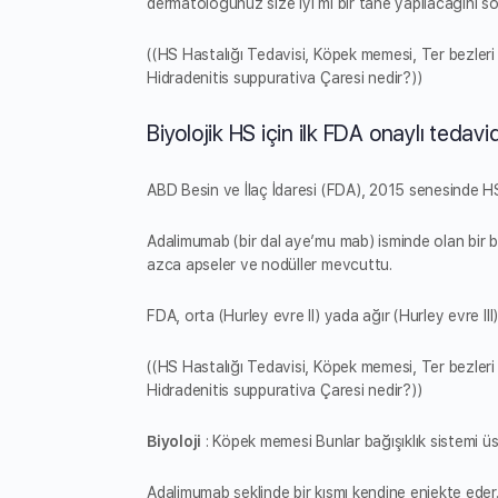
dermatoloğunuz size iyi mi bir tane yapılacağını sö
((HS Hastalığı Tedavisi, Köpek memesi, Ter bezleri il
Hidradenitis suppurativa Çaresi nedir?))
Biyolojik HS için ilk FDA onaylı tedavid
ABD Besin ve İlaç İdaresi (FDA), 2015 senesinde HS 
Adalimumab (bir dal aye’mu mab) isminde olan bir b
azca apseler ve nodüller mevcuttu.
FDA, orta (Hurley evre II) yada ağır (Hurley evre III
((HS Hastalığı Tedavisi, Köpek memesi, Ter bezleri il
Hidradenitis suppurativa Çaresi nedir?))
Biyoloji
: Köpek memesi Bunlar bağışıklık sistemi üst
Adalimumab şeklinde bir kısmı kendine enjekte eder. 