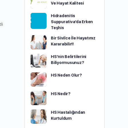
Ve Hayat Kalitesi
Hidradenitis
Suppurativa’da Erken
li
Teşhis
Bir Sivilce İle Hayatınız
Kararabilir!!
HS’nin Belirtilerini
Biliyormusunuz?
HS Neden Olur?
HS Nedir?
HS Hastalığından
Kurtuldum