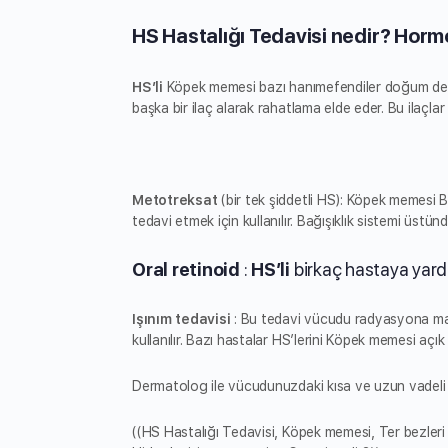
HS Hastalığı Tedavisi nedir? Horm
HS’li
Köpek memesi bazı hanımefendiler doğum dene
başka bir ilaç alarak rahatlama elde eder. Bu ilaçlar
Metotreksat
(bir tek şiddetli HS): Köpek memesi Bu
tedavi etmek için kullanılır. Bağışıklık sistemi üstü
Oral retinoid
:
HS’li
birkaç hastaya yardı
Işınım tedavisi
: Bu tedavi vücudu radyasyona ma
kullanılır. Bazı hastalar HS’lerini Köpek memesi açı
Dermatolog ile vücudunuzdaki kısa ve uzun vadeli 
((HS Hastalığı Tedavisi, Köpek memesi, Ter bezleri il