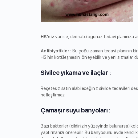
HS’niz
var ise, dermatologunuz tedavi planınıza aşağ
Antibiyotikler
: Bu çoğu zaman tedavi planının bir p
HS’nin kötüleşmesini önleyebilir ve yeni sızmalar dur
Sivilce yıkama ve ilaçlar
:
Reçetesiz satın alabileceğiniz sivilce tedavileri de
netleştirmez.
Çamaşır suyu banyoları
:
Bazı bakteriler (cildinizin yüzeyinde bulunursa) k
yaptırmanızı önerebilir. Bu banyosunu evde kendi k