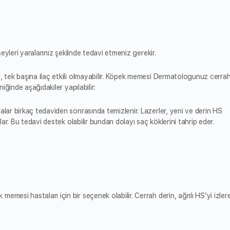
şeyleri yaralarınız şeklinde tedavi etmeniz gerekir.
e, tek başına ilaç etkili olmayabilir. Köpek memesi Dermatologunuz cerrah
niğinde aşağıdakiler yapılabilir:
talar birkaç tedaviden sonrasında temizlenir. Lazerler, yeni ve derin HS
ılar. Bu tedavi destek olabilir bundan dolayı saç köklerini tahrip eder.
mesi hastaları için bir seçenek olabilir. Cerrah derin, ağrılı HS’yi izler