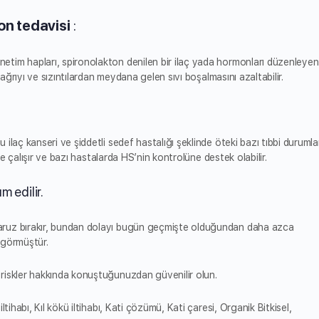
on tedavisi
:
tim hapları, spironolakton denilen bir ilaç yada hormonları düzenleyen
 ağrıyı ve sızıntılardan meydana gelen sıvı boşalmasını azaltabilir.
 ilaç kanseri ve şiddetli sedef hastalığı şeklinde öteki bazı tıbbi durumla
nde çalışır ve bazı hastalarda HS’nin kontrolüne destek olabilir.
m edilir.
ruz bırakır, bundan dolayı bugün geçmişte olduğundan daha azca
k görmüştür.
riskler hakkında konuştuğunuzdan güvenilir olun.
tihabı, Kıl kökü iltihabı, Kati çözümü, Kati çaresi, Organik Bitkisel,