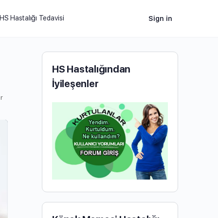
HS Hastalığı Tedavisi
Sign in
HS Hastalığından
İyileşenler
r