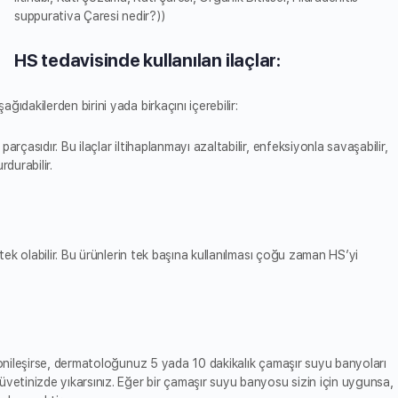
suppurativa Çaresi nedir?))
HS tedavisinde kullanılan ilaçlar:
ıdakilerden birini yada birkaçını içerebilir:
arçasıdır. Bu ilaçlar iltihaplanmayı azaltabilir, enfeksiyonla savaşabilir,
durabilir.
stek olabilir. Bu ürünlerin tek başına kullanılması çoğu zaman HS’yi
olonileşirse, dermatoloğunuz 5 yada 10 dakikalık çamaşır suyu banyoları
üvetinizde yıkarsınız. Eğer bir çamaşır suyu banyosu sizin için uygunsa,